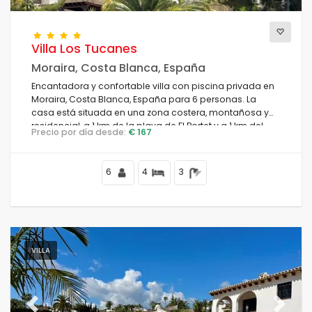
Villa Los Tucanes
Moraira, Costa Blanca, España
Encantadora y confortable villa con piscina privada en
Moraira, Costa Blanca, España para 6 personas. La
casa está situada en una zona costera, montañosa y
residencial, a 1 km de la playa de El Portet y a 1 km del
Precio por día desde:
€ 167
Mar Mediterráneo.
6
4
3
VILLA
Previous
Next