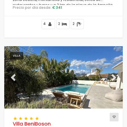
restaurantes y bares y a 3 km de la playa de la Ampolla
Precio por día desde:
€ 341
en Moraira.
4
2
2
VILLA
Previous
Next
Villa BeniBoson