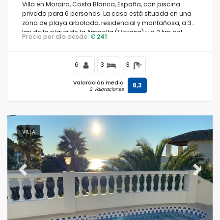
Villa en Moraira, Costa Blanca, España, con piscina
privada para 6 personas. La casa está situada en una
zona de playa arbolada, residencial y montañosa, a 3
km de la playa de la Ampolla (Moraira) y a 3 km del
Precio por día desde:
€ 241
centro de Moraira.
6
3
3
Valoración media
8,3
2 Valoraciones
VILLA
Previous
Next