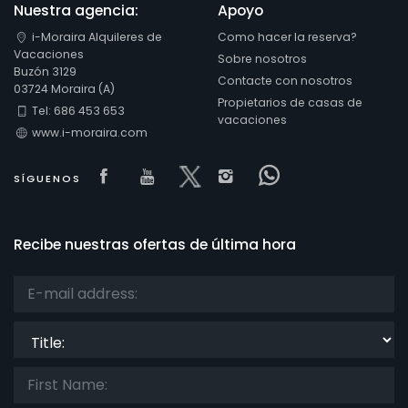
Nuestra agencia:
Apoyo
i-Moraira Alquileres de
Como hacer la reserva?
Vacaciones
Sobre nosotros
Buzón 3129
Contacte con nosotros
03724 Moraira (A)
Propietarios de casas de
Tel: 686 453 653
vacaciones
www.i-moraira.com
Visit our Facebook page
Visit our youtube page
Visit our x page
Visit our isntagram
Visit our Face
SÍGUENOS
Recibe nuestras ofertas de última hora
Title: