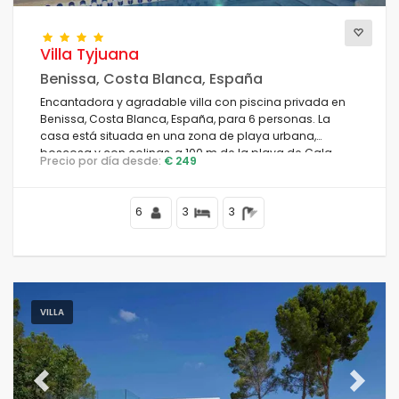
Villa Tyjuana
Benissa, Costa Blanca, España
Encantadora y agradable villa con piscina privada en
Benissa, Costa Blanca, España, para 6 personas. La
casa está situada en una zona de playa urbana,
boscosa y con colinas, a 100 m de la playa de Cala
Precio por día desde:
€ 249
Advocat, a 4 km del centro de Moraira y a 0.
6
3
3
VILLA
Previous
Next