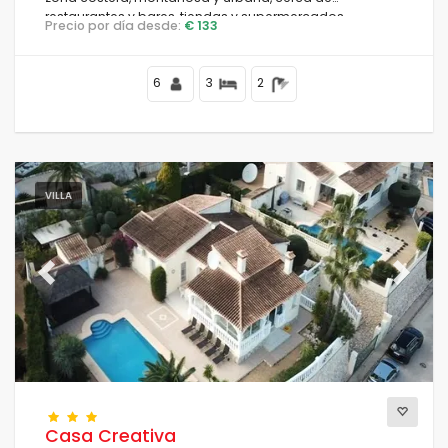
restaurantes y bares, tiendas y supermercados.
Precio por día desde:
€ 133
Condiciones
6
3
2
Opciones
VILLA
Distancias
Previous
Next
Confort
Servicios
Casa Creativa