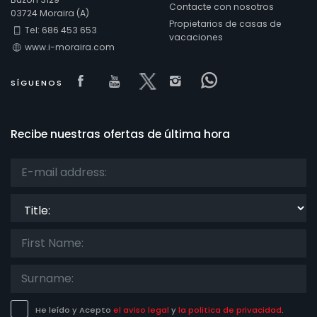
Contacte con nosotros
03724 Moraira (A)
Propietarios de casas de
Tel: 686 453 653
vacaciones
www.i-moraira.com
Visit our Facebook page
Visit our youtube page
Visit our x page
Visit our isntagram
Visit our Face
SÍGUENOS
Recibe nuestras ofertas de última hora
Title:
He leído y Acepto
el aviso legal
y
la politica de privacidad
.