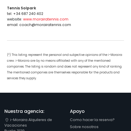
Tennis Solpark
tel. +34 687 240 402
website:
www.morairatennis.com
email: coach@morairatennis.com
(*) This listing represent the personal and subjective opinions of the i-Moraira
crew. i-Moraira are by no means affiliated with any of the mentioned
companies. The listing is random and does not represent any kind of ranking.
The mentioned companies are themselves responsible for the products and
services they supply.
Nuestra agencia:
Apoyo
i-Moraira Alquileres de
Como hacer la reserva?
Vacaciones
Sobre nosotros
Buzón 3129