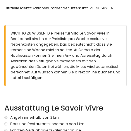
erkunden möchtest, alles ist leicht zu erreichen.
Offizielle Identifikationsnummer der Unterkunft: VT-505821-A
Kurzum, diese wunderschön umgebaute Villa verspricht ein
unvergessliches Urlaubserlebnis an der schönen Costa Blanca.
Willkommen in deinem eigenen Stück Paradies im Golden Valley,
Benitachell.
WICHTIG ZU WISSEN: Die Preise für Villa Le Savoir Vivre in
Interieur der Villa
Benitachell sind in der Preisliste pro Woche exclusive
Esszimmer
Nebenkosten angegeben. Das bedeutet nicht, dass Sie
Offener Kamin im Wohnzimmer (Holz)
immer eine Woche mieten sollten. Außerhalb der
3 Schlafzimmer und 2 Badezimmer
Hochsaison können Sie Ihren An- und Abreisetag durch
Hauswirtschaftsraum mit Waschmaschine
Anklicken des Verfügbarkeitskalenders mit den
gewünschten Daten frei wählen, die Miete wird automatisch
Küche
berechnet. Auf Wunsch können Sie direkt online buchen und
Wohnküche mit Gasherd, Elektroofen, Mikrowelle,
sofort bestätigen.
Geschirrspülmaschine, Kühl-Gefrierkombination,
Kaffeemaschine, Wasserkocher, Mixer und Toaster
Schlafzimmer und Badezimmer
Ausstattung Le Savoir Vivre
Schlafzimmer mit Klimaanlage und mit Badezimmer ensuite
2 zusätzliche SchlafzimmerKlimaanlage
ensuite Badezimmer mit Doppelwaschbecken, Dusche,
Angeln innerhalb von 2 km.
Toilette und Föhn
Bars und Restaurants innerhalb von 1 km.
Badezimmer mit Einzelwaschbecken, Dusche, Toilette und
Echtzeit-Verfügbarkeitskalender online