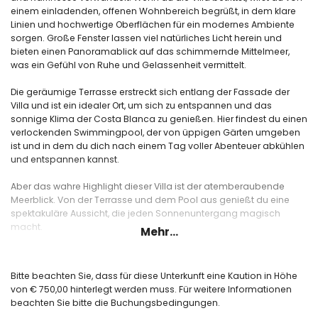
einem einladenden, offenen Wohnbereich begrüßt, in dem klare
Linien und hochwertige Oberflächen für ein modernes Ambiente
sorgen. Große Fenster lassen viel natürliches Licht herein und
bieten einen Panoramablick auf das schimmernde Mittelmeer,
was ein Gefühl von Ruhe und Gelassenheit vermittelt.
Die geräumige Terrasse erstreckt sich entlang der Fassade der
Villa und ist ein idealer Ort, um sich zu entspannen und das
sonnige Klima der Costa Blanca zu genießen. Hier findest du einen
verlockenden Swimmingpool, der von üppigen Gärten umgeben
ist und in dem du dich nach einem Tag voller Abenteuer abkühlen
und entspannen kannst.
Aber das wahre Highlight dieser Villa ist der atemberaubende
Meerblick. Von der Terrasse und dem Pool aus genießt du eine
spektakuläre Aussicht, die jeden Sonnenuntergang magisch
macht.
Mehr...
Nur etwa 2 Kilometer vom bezaubernden Strand von El Portet und
dem charmanten Küstenort Moraira entfernt, bietet diese Villa eine
Bitte beachten Sie, dass für diese Unterkunft eine Kaution in Höhe
perfekte Kombination aus Ruhe und Komfort. Egal, ob du am
von € 750,00 hinterlegt werden muss. Für weitere Informationen
Strand entspannen, die lokale Küche in den nahe gelegenen
beachten Sie bitte die Buchungsbedingungen.
Restaurants genießen oder die malerischen Straßen von Moraira