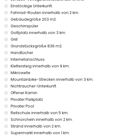
Föhn
Einstöckige Unterkunft.
Aussen
Fahrrad-Routen innerhalb von 2 km.
Gebäudegröße 203 m2.
eingezäuntes Grundstück
Geschirrspüler
privater Pool mit Abmessungen: 8M x 4M und 2M Tiefe
Golfplatz innerhalb von 3 km.
3 Terrassen, wovon 2 überdacht
Barbecue
Grill
Aussendusche
Grundstücksgröße 836 m2.
Sitzmöglichkeiten und Essplatz im Freien
Handtücher
privater Parkplatz
Internetanschluss
Mehr Information
Klettersteig innerhalb von 9 km.
Mikrowelle
nächster Ort: Moraira town (innerhalb von 2 Kilometern der
Mountainbike-Strecken innerhalb von 3 km.
Villa entfernt)
nächste(s) Ufer oder Küste: Mediterranean Sea (innerhalb
Nichtraucher-Unterkunft
von 2 Kilometern der Villa entfernt)
Offener Kamin
nächster Strand: El Portet beach (innerhalb von 2 Kilometern
Privater Parkplatz
der Villa entfernt)
Privater Pool
nächster Hafen: Moraira marina (innerhalb von 2 Kilometern
Reitschule innerhalb von 5 km.
der Villa entfernt)
Schnorcheln innerhalb von 2 km.
nächster Flughafen: Alicante airport (El Altet) (innerhalb von
Strand innerhalb von 2 km.
90 Kilometern der Villa entfernt)
zweitnächster Flughafen: Valencia airport (Manises)
Supermarkt innerhalb von 1 km.