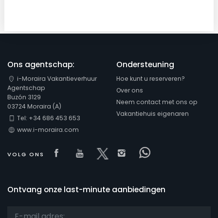
Ons agentschap:
Ondersteuning
i-Moraira Vakantieverhuur
Hoe kunt u reserveren?
Agentschap
Over ons
Buzón 3129
Neem contact met ons op
03724 Moraira (A)
Vakantiehuis eigenaren
Tel: +34 686 453 653
www.i-moraira.com
Visit our Facebook page
Visit our youtube page
Visit our x page
Visit our isntagram
Visit our Face
VOLG ONS
Ontvang onze last-minute aanbiedingen