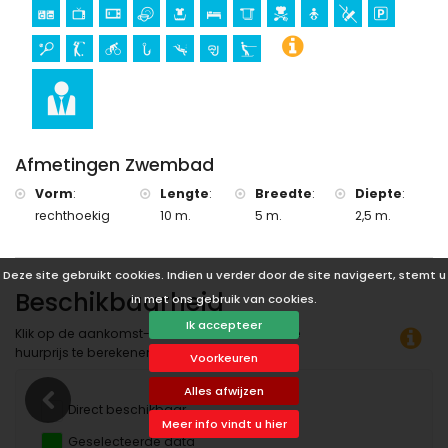
kerk (Catholic church in Moraira town) (binnen 5 kilometer
van het huis)
kasteel (Castillo de Denia) (binnen 25 kilometer van het
huis)
Sportactiviteiten
tennis, golf (Club de golf Ifach), fietsen, vissen, duiken,
snorkelen en windsurfen (binnen 5 kilometer van de villa)
paardrijden (binnen 10 kilometer van de villa)
Afmetingen Zwembad
Vorm
:
Lengte
:
Breedte
:
Diepte
:
rechthoekig
10 m.
5 m.
2,5 m.
Deze site gebruikt cookies. Indien u verder door de site navigeert, stemt u
Beschikbaarheid
in met ons gebruik van cookies.
Ik accepteer
Klik op de aankomst- en vertrekdatum om de
huurprijs te berekenen.
Voorkeuren
Alles afwijzen
Direct beschikbaar
Meer info vindt u hier
Geselecteerde data