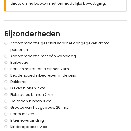
direct online boeken met onmiddellijke bevestiging.
omheind perceel
privé zwembad van 10m x 5m en 2,5m diep
mooie tuin met gazon, bomen en tuinmeubelen met
ligstoelen
terras
Bijzonderheden
barbecue
buitendouche
Accommodatie geschikt voor het aangegeven aantal
buitenzithoek en buiteneethoek
personen.
2 afgesloten privé parkeerplaatsen
Accommodatie met één woonlaag.
dakterras
Barbecue
Meer informatie
Bars en restaurants binnen 2 km.
Beddengoed inbegrepen in de prijs
dichtstbijzijnde dorps-/stadskern: Moraira (binnen 2
kilometer van de villa)
Dakterras
dichtstbijzijnde strand: Ampolla Beach (binnen 2 kilometer
Duiken binnen 2 km.
van de villa)
Fietsroutes binnen 2 km.
dichtstbijzijnde haven: Moraira Marina (binnen 2 kilometer
Golfbaan binnen 3 km.
van de villa)
Grootte van het gebouw 261 m2.
dichtstbijzijnde luchthaven: Alicante (El Altet) (binnen 100
Handdoeken
kilometer van de villa)
Internetverbinding
tweede dichtstbijzijnde luchthaven: Valencia (Manises) ( >
100 kilometer van de villa)
Kinderoppasservice