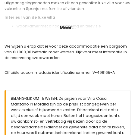
uitgaansgelegenheden maken dit een geschikte luxe villa voor uw
vakantie in Spanje met familie of vrienden.
Interieur van de luxe villa
woonkamer met air conditioning en televisie
Meer...
eetkamer met air conditioning
4 slaapkamers en 3 badkamers
bijkeuken met wasmachine en droger
We wijzen u erop dat er voor deze accommodatie een borgsom
van € 1.000,00 betaald moet worden. Kijk voor meer informatie in
Keuken
de reserveringsvoorwaarden.
open keuken met electrisch fornuis, electrische oven,
magnetron, afwasmachine, koel-vriescombinatie,
Officiële accommodatie identificatienummer: V-496165-A
koffiezetapparaat, waterkoker en broodrooster
Slaapkamers en badkamers
2 slaapkamers, elk met tweepersoonsbed, air conditioning
en badkamer ensuite
BELANGRIJK OM TE WETEN: De prijzen voor Villa Casa
2 slaapkamers, elk met tweepersoonsbed en air
Manzano in Moraira zijn op de prijslijst aangegeven per
conditioning
week exclusief bijkomende kosten. Dit betekent niet dat u
2 badkamer en suite, elk met wastafel, douche, toilet en föhn
altijd een week moet huren. Buiten het hoogseizoen kunt u
badkamer met dubbele wastafel, douche, toilet en föhn
uw aankomst- en vertrekdag vrij kiezen door op de
totaal van 3 badkamers
beschikbaarheidskalender de gewenste data aan te klikken,
de huur wordt automatisch berekend. Indien gewenst kunt u
Buiten