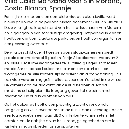
Villa Casa Manzano voor 8 in Moraira,
Costa Blanca, Spanje
Een stijlvolle moderne en complete nieuwe vakantievilla werd
nieuw gebouwd in de periode tussen december 2018 en juni 2019.
Deze villa ligt op loopafstand van het stadscentrum van Moraira
en is gelegen in een zeer rustige omgeving. Het perceel is vlak en
heeft een oprit om 2 auto's te parkeren, en heeft een eigen tuin en
een geweldig zwembad.
De villa beschikt over 4 tweepersoons slaapkamers en biedt
plaats aan maximaal 8 gasten. Er zijn 3 badkamers, waarvan 2
en-suite. Het ruime woongedeelte is volledig uitgerust met een
mooie Amerikaanse keuken met bar en een apart eet- en
woongedeelte. Alle kamers zijn voorzien van airconditioning. Er is
ook vloerverwarming geïnstalleerd, zeer comfortabel in de winter.
De kamers aan de zuidkant van de villa hebben allemaal
moderne schuifpuien die toegang geven tot de tuin en het
zwembad. De villa is voorzien van WIFI
Op het dakterras heeft u een prachtig uitzicht over de hele
omgeving en zelfs over de zee. In de tuin staan diverse ligstoelen,
een loungeset en een gas-BBQ om lekker te kunnen eten. Het
comfort en de nabijheid van het strand, gelegenheden om te
winkelen, mogelijkheden om te sporten en